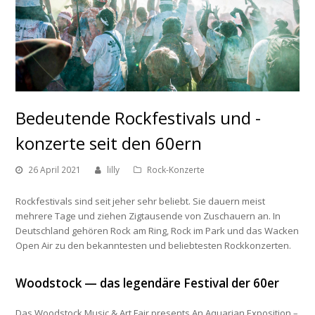
Bedeutende Rockfestivals und -
konzerte seit den 60ern
26 April 2021
lilly
Rock-Konzerte
Rockfestivals sind seit jeher sehr beliebt. Sie dauern meist
mehrere Tage und ziehen Zigtausende von Zuschauern an. In
Deutschland gehören
Rock am Ring
,
Rock im Park
und das
Wacken
Open Air
zu den bekanntesten und beliebtesten Rockkonzerten.
Woodstock — das legendäre Festival der 60er
Das
Woodstock Music & Art Fair presents An Aquarian Exposition –