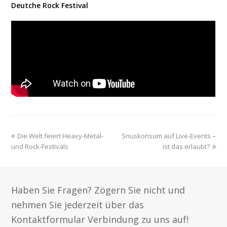
Deutche Rock Festival
previous
next
Die Welt feiert Heavy-Metal-
Snuskonsum auf Live-Events –
post:
post:
und Rock-Festivals
ist das erlaubt?
Haben Sie Fragen? Zögern Sie nicht und
nehmen Sie jederzeit über das
Kontaktformular Verbindung zu uns auf!