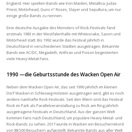
England. Hier spielten Bands wie
Iron Maiden
,
Metallica
,
Judas
Priest
,
Motörhead
,
Guns n“ Roses
,
Slayer
und
Sepultura
, um nur
einige große Bands zu nennen.
Eine deutsche Ausgabe des Monsters-of-Rock-Festivals fand
erstmals 1983 in der Westfalenhalle mit
Whitesnake
,
Saxon
und
Motörhead
statt. Bis 1992 wurde das Festival jährlich in
Deutschland in verschiedenen Städten ausgetragen. Bekannte
Bands wie
AC/DC
,
Megadeth
,
Anthrax
und
Poison
begeisterten
viele Heavy-Metal-Fans.
1990 —die Geburtsstunde des Wacken Open Air
Neben dem
Wacken Open Air
, das seit 1990 jährlich im kleinen
Dorf Wacken in Schleswig-Holstein ausgetragen wird, gibt es noch
andere namhafte Rock-Festivals. Seit den 90ern sind das Festival
Rock im Park
als Parallelveranstaltung zu
Rock am Ring
jährlich
ausgetragene Festivals in Deutschland. Aus der ganzen Welt
kommen Fans nach Deutschland, um populäre Heavy-Metal- und
Rock-Bands zu sehen. 2017 wurde in Wacken ein Besucherrekord
von 88.500 Besuchern aufgestellt. Bekannte Bands aus aller Welt