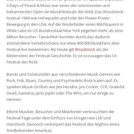
3 Days of Peace & Music
war eines der ominösesten und
bekanntesten Open-Air-Musikfestivals der Welt. Das Woodstock-
Festival 1969 war Höhepunkt und Ende der Flower-Power
Bewegung in den USA. Auf die Weidefelder eines Milchbauern in
White Lake im US-Bundesstaat New York pilgerten mehr als eine
Million Besucher. Tatsächlich konnten durch das dadurch
entstandene Verkehrschaos nur etwa 400.000 Musikfans dem
Festival live beiwohnen. Bis heute gilt
Woodstock
als der
Meilenstein der Festival-Geschichte. Es ist sozusagen das Ur-
Festival des Rock.
Bands und Solokünstler aus verschiedenen Musik-Genres wie
Rock, Folk, Blues, Country und Psychedelic-Rock traten auf. Es
spielten Musik-Größen wie
Jimi Hendrix
,
Joe Cocker
,
CCR
,
Grateful
Dead
,
Santana
,
Janis Joplin
oder
The Who
, um nur einige zu
nennen.
Etliche Musiker, Besucher und Mitarbeiter verbrauchten die
Festival-Tage unter dem Einfluss von Drogen wie LSD und
Haschisch. Dennoch verkörpert das Festival den Mythos eines
friedliebenden Amerikas.