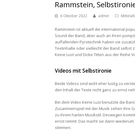
Rammstein, Selbstironi
6 Oktober 2022
admin
Mittelal
Rammstein ist aktuell die international pop
Sound der Band, aber auch an ihren pompös
auffallenden Pyrotechnik haben sie zusätz
Textinhalte oder vielleicht der Band selbst
Keine Lust und Dicke Titten aus der Reihe V
Videos mit Selbstironie
Beide Videos sind wohl eher lustig zu vers
den Inhalt der Texte nicht ganz zu ernst n
Bei dem Video Keine Lust benutzte die Band F
Zusammenspiel mit der Musik sehen ihre Ge
zu ihrem harten Musikstil. Deswegen kommt 
ernst nimmt. Das macht sie dann wiederum s
stimmen.