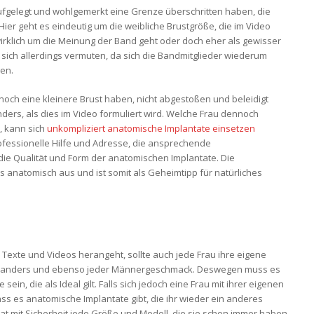
aufgelegt und wohlgemerkt eine Grenze überschritten haben, die
Hier geht es eindeutig um die weibliche Brustgröße, die im Video
wirklich um die Meinung der Band geht oder doch eher als gewisser
st sich allerdings vermuten, da sich die Bandmitglieder wiederum
gen.
ie noch eine kleinere Brust haben, nicht abgestoßen und beleidigt
ers, als dies im Video formuliert wird. Welche Frau dennoch
, kann sich
unkompliziert anatomische Implantate einsetzen
rofessionelle Hilfe und Adresse, die ansprechende
 die Qualität und Form der anatomischen Implantate. Die
 anatomisch aus und ist somit als Geheimtipp für natürliches
 Texte und Videos herangeht, sollte auch jede Frau ihre eigene
ist anders und ebenso jeder Männergeschmack. Deswegen muss es
ein, die als Ideal gilt. Falls sich jedoch eine Frau mit ihrer eigenen
ass es anatomische Implantate gibt, die ihr wieder ein anderes
t mit Sicherheit jede Größe und Modell, die sie schon immer haben