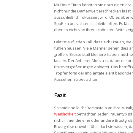
Mit Dicke Titten könnten sie noch einen dr
nicht nur die Damenwelt erschrecken lässt. 
ausschließlich fokussiert wird. Ob es aber 
Spaß zu betrachten ist, bleibt offen. Es läs
ebenso nicht von ihrer schönsten Seite zei
Fakt ist auf jeden Fall, dass sich Frauen, d
fühlen müssen. Viele Männer sehen dies and
größere Brüste statt kleinere haben möchte
lassen. Der Anbieter Motiva ist dabei die p
Brustvergrößerungen anbietet. Das betrifft
Tropfenform der Implantate sieht besonders
Aussehen zu betrachten.
Fazit
So spielend leicht Rammstein an ihre Musik,
Weiblichkeit
betrachten. Jeder Frauentyp 
nicht immer die eine oder andere Brustgröße s
Brustgröße unwohl fühlt, darf sie wissen, d
Selbstbewusstsein geben können. Motiva ha