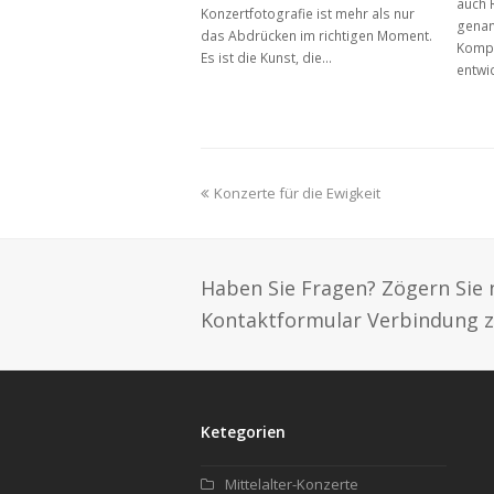
auch 
Konzertfotografie ist mehr als nur
genan
das Abdrücken im richtigen Moment.
Kompo
Es ist die Kunst, die…
entwic
previous
Konzerte für die Ewigkeit
post:
Haben Sie Fragen? Zögern Sie 
Kontaktformular Verbindung z
Ketegorien
Mittelalter-Konzerte