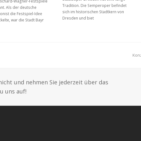
Richard-Wagner-Festspiele
Tradition. Die Semperoper befindet
nt. Als der deutsche
sich im historischen Stadtkern von
nist die Festspiel-Idee
Dresden und biet
kelte, war die Stadt Bayr
nex
Konz
pos
nicht und nehmen Sie jederzeit über das
u uns auf!