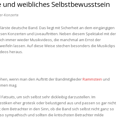
e und weibliches Selbstbewusstsein
ter-Konzerte
ulärste deutsche Band. Das liegt mit Sicherheit an dem eingängigen
en Konzerten und Liveauftritten. Neben diesem Spektakel mit der
lich immer wieder Musikvideos, die manchmal am Ernst der
 zweifeln lassen. Auf diese Weise stechen besonders die Musikclips
ideos heraus.
tehen, wenn man den Auftritt der Bandmitglieder
Rammstein
und
ehmen mag.
atsuits, um sich selbst sehr dickleibig darzustellen. Im
stiken eher grotesk oder belustigend aus und passen so gar nicht
dem Betrachter in den Sinn, ob die Band sich selbst nicht ganz so
o sympathisch und sollten die kritischsten Betrachter milde