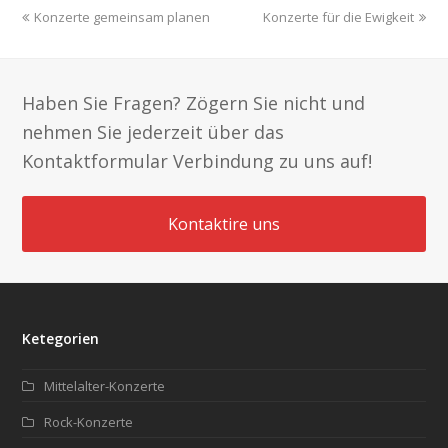
previous
next
Konzerte gemeinsam planen
Konzerte für die Ewigkeit
post:
post:
Haben Sie Fragen? Zögern Sie nicht und
nehmen Sie jederzeit über das
Kontaktformular Verbindung zu uns auf!
Kontaktire uns
Ketegorien
Mittelalter-Konzerte
Rock-Konzerte