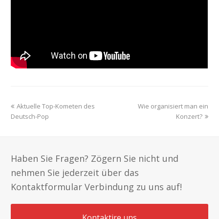
previous
next
Aktuelle Top-Kometen des
Wie organisiert man ein
post:
post:
Deutsch-Pop
Konzert?
Haben Sie Fragen? Zögern Sie nicht und
nehmen Sie jederzeit über das
Kontaktformular Verbindung zu uns auf!
Kontaktire uns