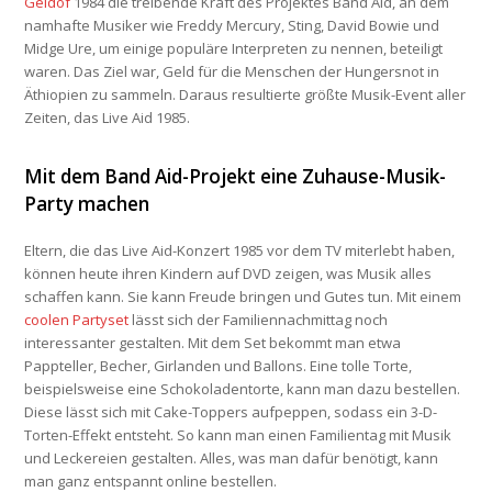
Geldof
1984 die treibende Kraft des Projektes Band Aid, an dem
namhafte Musiker wie Freddy Mercury, Sting, David Bowie und
Midge Ure, um einige populäre Interpreten zu nennen, beteiligt
waren. Das Ziel war, Geld für die Menschen der Hungersnot in
Äthiopien zu sammeln. Daraus resultierte größte Musik-Event aller
Zeiten, das Live Aid 1985.
Mit dem Band Aid-Projekt eine Zuhause-Musik-
Party machen
Eltern, die das Live Aid-Konzert 1985 vor dem TV miterlebt haben,
können heute ihren Kindern auf DVD zeigen, was Musik alles
schaffen kann. Sie kann Freude bringen und Gutes tun. Mit einem
coolen Partyset
lässt sich der Familiennachmittag noch
interessanter gestalten. Mit dem Set bekommt man etwa
Pappteller, Becher, Girlanden und Ballons. Eine tolle Torte,
beispielsweise eine Schokoladentorte, kann man dazu bestellen.
Diese lässt sich mit Cake-Toppers aufpeppen, sodass ein 3-D-
Torten-Effekt entsteht. So kann man einen Familientag mit Musik
und Leckereien gestalten. Alles, was man dafür benötigt, kann
man ganz entspannt online bestellen.