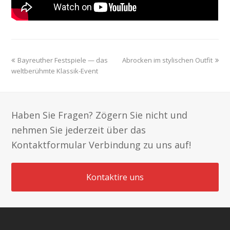
previous
next
Bayreuther Festspiele — das
Abrocken im stylischen Outfit
post:
post:
weltberühmte Klassik-Event
Haben Sie Fragen? Zögern Sie nicht und
nehmen Sie jederzeit über das
Kontaktformular Verbindung zu uns auf!
Kontaktire uns