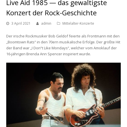
Live Aid 1985 — das gewaltigste
Konzert der Rock-Geschichte
3 April 2021
admin
Mittelalter-Konzerte
Der irische Rockmusiker Bob Geldof feierte als Frontmann mit den
„Boomtown Rats“ in den 70ern musikalische Erfolge. Der größte Hit
der Band war „I Don“t Like Mondays“, welcher vom Amoklauf der
16-jährigen Brenda Ann Spencer inspiriert wurde.